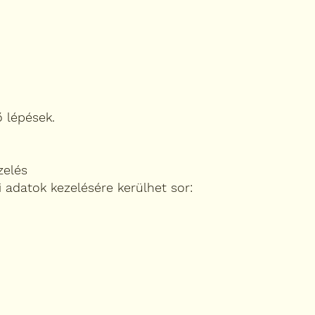
ő lépések.
zelés
i adatok kezelésére kerülhet sor: