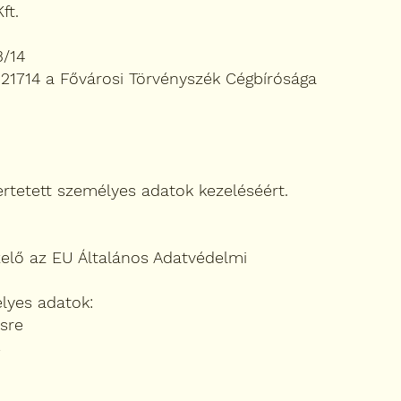
ft.
3/14
921714 a Fővárosi Törvényszék Cégbírósága
ertetett személyes adatok kezeléséért.
elő az EU Általános Adatvédelmi
élyes adatok:
ésre
s