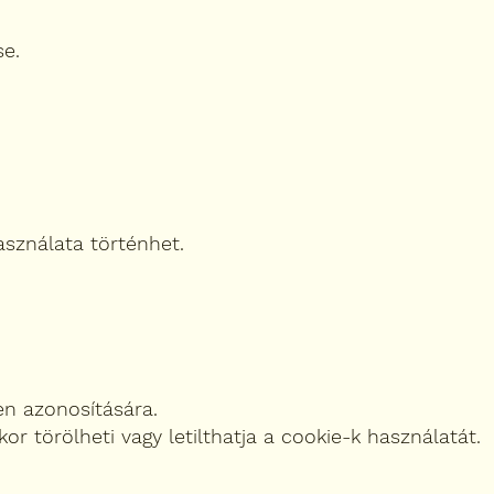
se.
asználata történhet.
en azonosítására.
r törölheti vagy letilthatja a cookie-k használatát.