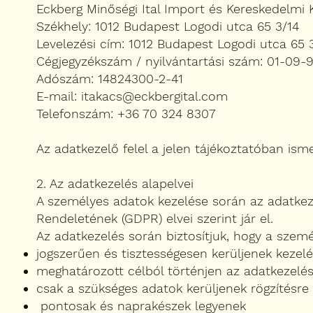
Eckberg Minőségi Ital Import és Kereskedelmi K
Székhely: 1012 Budapest Logodi utca 65 3/14
Levelezési cím: 1012 Budapest Logodi utca 65 
Cégjegyzékszám / nyilvántartási szám: 01-09-
Adószám: 14824300-2-41
E-mail: itakacs@eckbergital.com
Telefonszám: +36 70 324 8307
Az adatkezelő felel a jelen tájékoztatóban ism
2. Az adatkezelés alapelvei
A személyes adatok kezelése során az adatkez
Rendeletének (GDPR) elvei szerint jár el.
Az adatkezelés során biztosítjuk, hogy a szem
jogszerűen és tisztességesen kerüljenek kezel
meghatározott célból történjen az adatkezelé
csak a szükséges adatok kerüljenek rögzítésre
pontosak és naprakészek legyenek